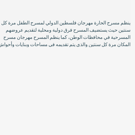
ينظم مسرح الحارة مهرجان فلسطين الدولي لمسرح الطفل مرة كل
سنتين حيث يستضيف المسرح فرق دولية ومحلية لتقديم عروضهم
المسرحية في محافظات الوطن، كما ينظم المسرح مهرجان مسرح
المكان مرة كل سنتين والذي يتم تقديمه في مساحات وبنايات وأحواش
قديمة في منطقة بيت لحم ومدن أخرى.
يؤمن مسرح الحارة أن الفنون الأدائية تساهم في رفع قدرة الأطفال
والشباب على التعبير عن آرائهم وأفكارهم ومخاوفهم وأفكارهم
وخططهم وأحلامهم، وما هي إلا وسيلة من وسائل مقاومة الاحتلال
الإسرائيلي. ومن خلال برامج تدريب الدراما والمسرح، نساعد الأطفال
والشباب على التغلب على الصدمات النفسية التي يمرون بها بسبب
العنف الذي يعيشون فيه تحت الاحتلال.
نحن نعتقد أن الفنون الأدائية هي أداة بديلة لإعادة توجيه طاقة الشباب
بطريقة مبتكرة وخلاقة، بل هي بديل آمن عن التعصب والإنغلاق التي
تساهم في تحسين نوعية الحياة.